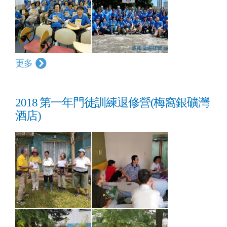
更多
2018 第一年門徒訓練退修營(梅窩銀礦灣
酒店)