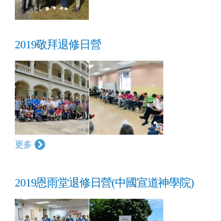
2019敬拜退修日營
更多
2019恩雨堂退修日營(中國宣道神學院)