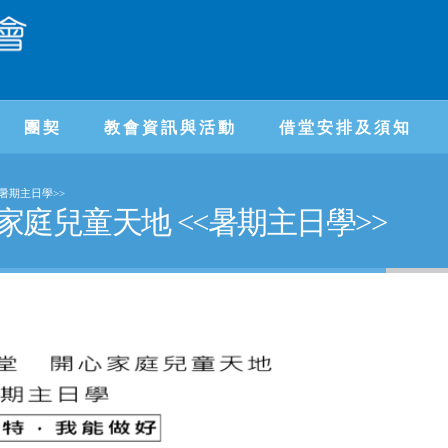
團契
教會資訊與活動
借堂安排及須知
<暑期主日學>>
開心家庭兒童天地 <<暑期主日學>>